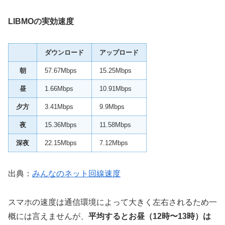
LIBMOの実効速度
ダウンロード
アップロード
朝
57.67Mbps
15.25Mbps
昼
1.66Mbps
10.91Mbps
夕方
3.41Mbps
9.9Mbps
夜
15.36Mbps
11.58Mbps
深夜
22.15Mbps
7.12Mbps
出典：
みんなのネット回線速度
スマホの速度は通信環境によって大きく左右されるため一
概には言えませんが、
平均するとお昼（12時〜13時）は