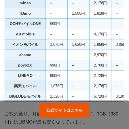
mineo
–
–
2,178円
–
IIJmio
–
1,500円
1,819円
–
OCNモバイルONE
990円
–
–
–
y.u mobile
–
–
4,170円
–
イオンモバイル
1,078円
1,628円
1,958円
3,058円
ahamo
–
–
2,970円
–
povo2.0
990円
–
2,700円
–
LINEMO
990円
–
2,728円
–
楽天モバイル
1,078円
–
2,178円
–
BIGLOBEモバイル
1,320円
–
5,720円
8,195円
公式サイトはこちら
ご覧の通り、月額料金は最安級です。まず、3GB（980
円）はLIBMOが最も安くなっています。