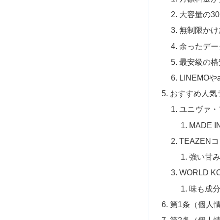
大容量の3
無制限かけ
余ったデー
最安級の格
LINEMO
おすすめ人気ラ
ユニヴァ・フ
MADE
TEAZEN
強い甘
WORLD
味も成
第1条（個人