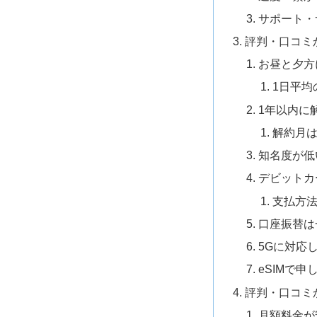
サポート・
評判・口コミ
お昼と夕方
1日平均
1年以内に
解約月は
知名度が低
デビットカ
支払方
口座振替は
5Gに対応
eSIMで申
評判・口コミ
月額料金が