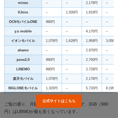
mineo
–
–
2,178円
–
IIJmio
–
1,500円
1,819円
–
OCNモバイルONE
990円
–
–
–
y.u mobile
–
–
4,170円
–
イオンモバイル
1,078円
1,628円
1,958円
3,058円
ahamo
–
–
2,970円
–
povo2.0
990円
–
2,700円
–
LINEMO
990円
–
2,728円
–
楽天モバイル
1,078円
–
2,178円
–
BIGLOBEモバイル
1,320円
–
5,720円
8,195円
公式サイトはこちら
ご覧の通り、月額料金は最安級です。まず、3GB（980
円）はLIBMOが最も安くなっています。