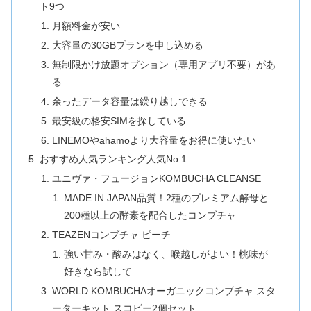
ト9つ
月額料金が安い
大容量の30GBプランを申し込める
無制限かけ放題オプション（専用アプリ不要）があ
る
余ったデータ容量は繰り越しできる
最安級の格安SIMを探している
LINEMOやahamoより大容量をお得に使いたい
おすすめ人気ランキング人気No.1
ユニヴァ・フュージョンKOMBUCHA CLEANSE
MADE IN JAPAN品質！2種のプレミアム酵母と
200種以上の酵素を配合したコンブチャ
TEAZENコンブチャ ピーチ
強い甘み・酸みはなく、喉越しがよい！桃味が
好きなら試して
WORLD KOMBUCHAオーガニックコンブチャ スタ
ーターキット スコビー2個セット