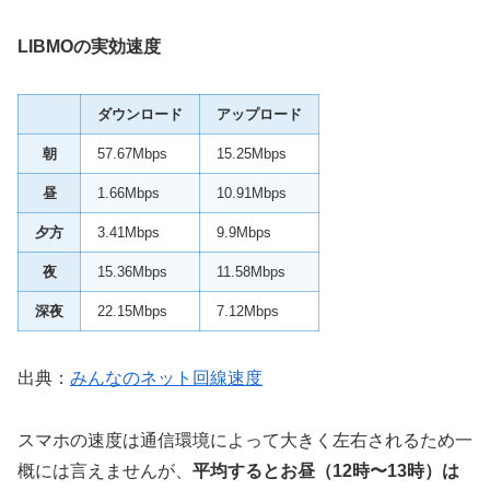
LIBMOの実効速度
ダウンロード
アップロード
朝
57.67Mbps
15.25Mbps
昼
1.66Mbps
10.91Mbps
夕方
3.41Mbps
9.9Mbps
夜
15.36Mbps
11.58Mbps
深夜
22.15Mbps
7.12Mbps
出典：
みんなのネット回線速度
スマホの速度は通信環境によって大きく左右されるため一
概には言えませんが、
平均するとお昼（12時〜13時）は