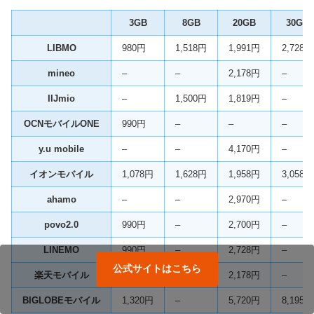
3GB
8GB
20GB
30GB
LIBMO
980円
1,518円
1,991円
2,728円
mineo
–
–
2,178円
–
IIJmio
–
1,500円
1,819円
–
OCNモバイルONE
990円
–
–
–
y.u mobile
–
–
4,170円
–
イオンモバイル
1,078円
1,628円
1,958円
3,058円
ahamo
–
–
2,970円
–
povo2.0
990円
–
2,700円
–
LINEMO
990円
–
2,728円
–
公式サイトはこちら
楽天モバイル
1,078円
–
2,178円
–
BIGLOBEモバイル
1,320円
–
5,720円
8,195円